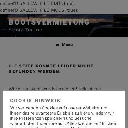
define('DISALLOW_FILE_EDIT', true);
define('DISALLOW_FILE_MODS', true);
Zum
BOOTSVERMIETUNG
Inhalt
Faaborg-Dänemark
springen
Menü
DIE SEITE KONNTE LEIDER NICHT
GEFUNDEN WERDEN.
Wie es aussieht, wurde an dieser Stelle nichts
gefunden. Möchtest du eine Suche starten?
COOKIE-HINWEIS
Wir verwenden Cookies auf unserer Website, um
Suche
Suche
Ihnen das relevanteste Erlebnis zu bieten, indem wir
nach:
Ihre Präferenzen speichern und Besuche
wiederholen. Indem Sie auf „Alle akzeptieren“ klicken,