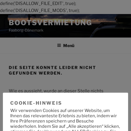
define('DISALLOW_FILE_EDIT', true);
define('DISALLOW_FILE_MODS', true);
Zum
BOOTSVERMIETUNG
Inhalt
Faaborg-Dänemark
springen
Menü
DIE SEITE KONNTE LEIDER NICHT
GEFUNDEN WERDEN.
Wie es aussieht, wurde an dieser Stelle nichts
gefunden. Möchtest du eine Suche starten?
COOKIE-HINWEIS
Wir verwenden Cookies auf unserer Website, um
Suche
Suche
Ihnen das relevanteste Erlebnis zu bieten, indem wir
nach:
Ihre Präferenzen speichern und Besuche
wiederholen. Indem Sie auf „Alle akzeptieren“ klicken,